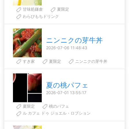
甘味処鎌倉
夏限定
わらびもちドリンク
ニンニクの芽牛丼
2026-07-06 11:48:43
すき家
夏限定
ニンニクの芽牛丼
夏の桃パフェ
2026-07-01 13:55:17
夏限定
桃のパフェ
ル カフェ ドゥ ジョエル・ロブション