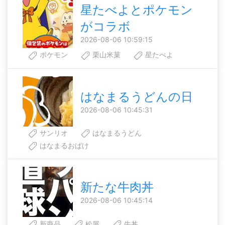
星たべよとポケモン
がコラボ
2026-08-06 10:59:15
ポケモン
栗山米菓
星たべよ
はなまるうどんの日
2026-08-06 10:45:31
サンリオ
はなまるうどん
はなまるおばけ
新たな牛肉丼
2026-08-06 10:45:14
新商品
松屋
牛丼