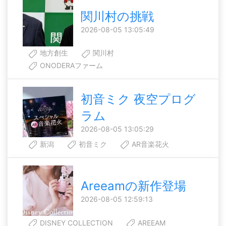
関川村の挑戦
2026-08-05 13:05:49
地方創生
関川村
ONODERAファーム
初音ミク 夜空プログ
ラム
2026-08-05 13:05:29
新潟
初音ミク
AR音楽花火
Areeamの新作登場
2026-08-05 12:59:13
DISNEY COLLECTION
AREEAM