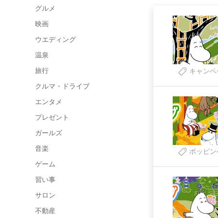
グルメ
映画
ウエディング
温泉
旅行
キャンペ
クルマ・ドライブ
エンタメ
プレゼント
ガールズ
音楽
ポッピン
ゲーム
習い事
サロン
不動産