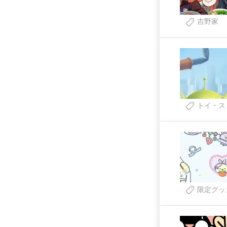
吉野家
トイ・ス
限定グッ