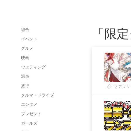
「限定
総合
イベント
グルメ
映画
ウエディング
温泉
旅行
ファミリ
クルマ・ドライブ
エンタメ
プレゼント
ガールズ