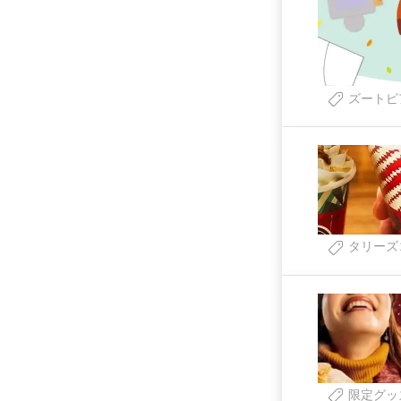
ズートピ
タリーズ
限定グッ