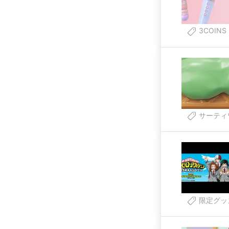
3COINS
サーティ
限定グッ