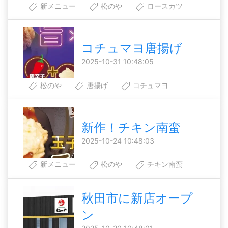
新メニュー
松のや
ロースカツ
コチュマヨ唐揚げ
2025-10-31 10:48:05
松のや
唐揚げ
コチュマヨ
新作！チキン南蛮
2025-10-24 10:48:03
新メニュー
松のや
チキン南蛮
秋田市に新店オープ
ン