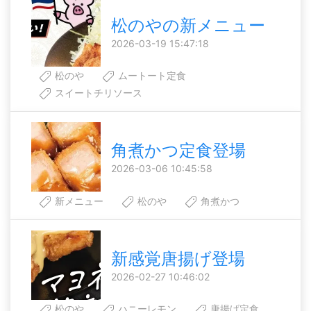
松のやの新メニュー
2026-03-19 15:47:18
松のや
ムートート定食
スイートチリソース
角煮かつ定食登場
2026-03-06 10:45:58
新メニュー
松のや
角煮かつ
新感覚唐揚げ登場
2026-02-27 10:46:02
松のや
ハニーレモン
唐揚げ定食