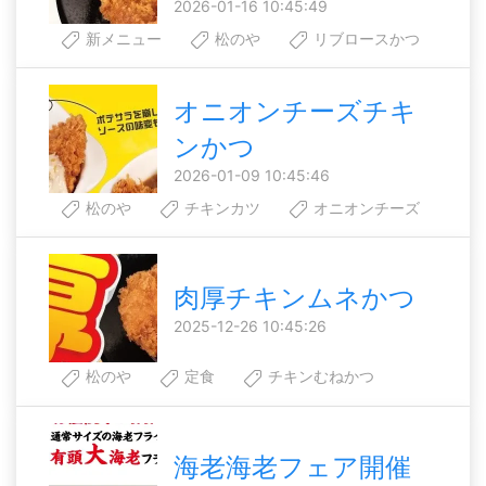
2026-01-16 10:45:49
新メニュー
松のや
リブロースかつ
オニオンチーズチキ
ンかつ
2026-01-09 10:45:46
松のや
チキンカツ
オニオンチーズ
肉厚チキンムネかつ
2025-12-26 10:45:26
松のや
定食
チキンむねかつ
海老海老フェア開催