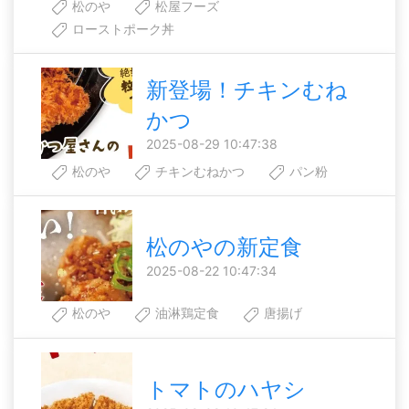
松のや
松屋フーズ
ローストポーク丼
新登場！チキンむね
かつ
2025-08-29 10:47:38
松のや
チキンむねかつ
パン粉
松のやの新定食
2025-08-22 10:47:34
松のや
油淋鶏定食
唐揚げ
トマトのハヤシ