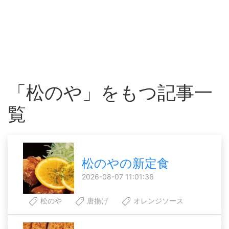
「松のや」をもつ記事一
覧
松のやの新定食
2026-08-07 11:01:36
松のや
唐揚げ
オレンジソース