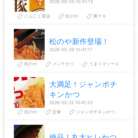
2026-06-05 10:41:13
にんにく醤油
松のや
豚テキ
松のや新作登場！
2026-05-29 10:41:17
松のや
メンチカツ
うまトマソース
大満足！ジャンボチ
キンかつ
2026-05-22 10:41:23
松のや
定食
ジャンボチキンかつ
絶品！丸太ヒレかつ