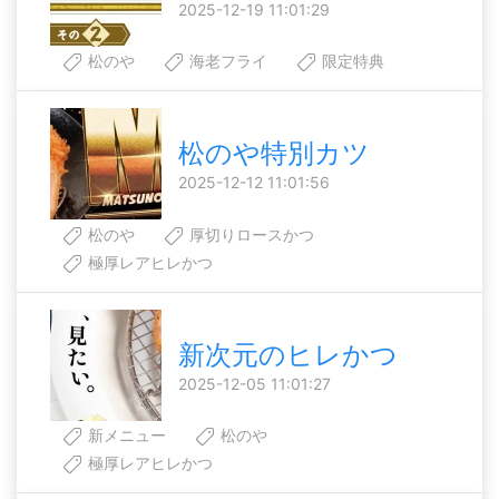
2025-12-19 11:01:29
松のや
海老フライ
限定特典
松のや特別カツ
2025-12-12 11:01:56
松のや
厚切りロースかつ
極厚レアヒレかつ
新次元のヒレかつ
2025-12-05 11:01:27
新メニュー
松のや
極厚レアヒレかつ