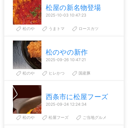
松屋の新名物登場
2025-10-03 10:47:23
松のや
うまトマ
ロースカツ
松のやの新作
2025-09-26 10:47:21
松のや
ヒレかつ
国産豚
西条市に松屋フーズ
2025-09-24 12:24:34
松のや
松屋フーズ
ご当地グルメ